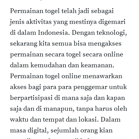
Permainan togel telah jadi sebagai
jenis aktivitas yang mestinya digemari
di dalam Indonesia. Dengan teknologi,
sekarang kita semua bisa mengakses
permainan secara togel secara online
dalam kemudahan dan keamanan.
Permainan togel online menawarkan
akses bagi para para penggemar untuk
berpartisipasi di mana saja dan kapan
saja dan di manapun, tanpa harus oleh
waktu dan tempat dan lokasi. Dalam
masa digital, sejumlah orang kian