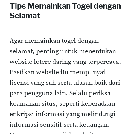
Tips Memainkan Togel dengan
Selamat
Agar memainkan togel dengan
selamat, penting untuk menentukan
website lotere daring yang terpercaya.
Pastikan website itu mempunyai
lisensi yang sah serta ulasan baik dari
para pengguna lain. Selalu periksa
keamanan situs, seperti keberadaan
enkripsi informasi yang melindungi
informasi sensitif serta keuangan.