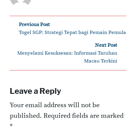
‹
Post
Previous Post
Togel SGP: Strategi Tepat bagi Pemain Pemula
navigation
Next Post
›
Menyelami Kesuksesan: Informasi Taruhan
Macau Terkini
Leave a Reply
Your email address will not be
published.
Required fields are marked
*