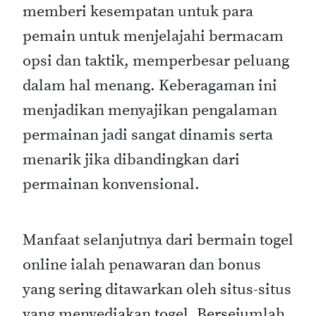
memberi kesempatan untuk para
pemain untuk menjelajahi bermacam
opsi dan taktik, memperbesar peluang
dalam hal menang. Keberagaman ini
menjadikan menyajikan pengalaman
permainan jadi sangat dinamis serta
menarik jika dibandingkan dari
permainan konvensional.
Manfaat selanjutnya dari bermain togel
online ialah penawaran dan bonus
yang sering ditawarkan oleh situs-situs
yang menyediakan togel. Bersejumlah