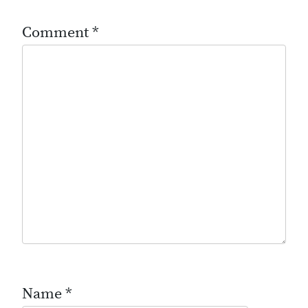
Comment
*
Name
*