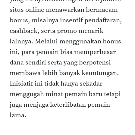
situs online menawarkan bermacam
bonus, misalnya insentif pendaftaran,
cashback, serta promo menarik
lainnya. Melalui menggunakan bonus
ini, para pemain bisa memperbesar
dana sendiri serta yang berpotensi
membawa lebih banyak keuntungan.
Inisiatif ini tidak hanya sekadar
menggugah minat pemain baru tetapi
juga menjaga keterlibatan pemain
lama.